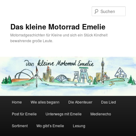
Zum
primären
Such
Inhalt
springen
Das kleine Motorrad Emelie
Motorradgeschichten für Kleine und sich ein Stück Kindheit
bewahrende große Leute.
Hauptmenü
Home
Wie alles begann
Die Abenteuer
Das Lied
Post für Emelie
Unterwegs mit Emelie
Medienecho
Sortiment
Wo gibt’s Emelie
Lesung