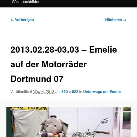
Gästebuchbilder
Bilder-
← Vorheriges
Nächstes →
Navigation
2013.02.28-03.03 – Emelie
auf der Motorräder
Dortmund 07
Veröffentlicht
März 4, 2013
am
830 × 622
in
Unterwegs mit Emelie