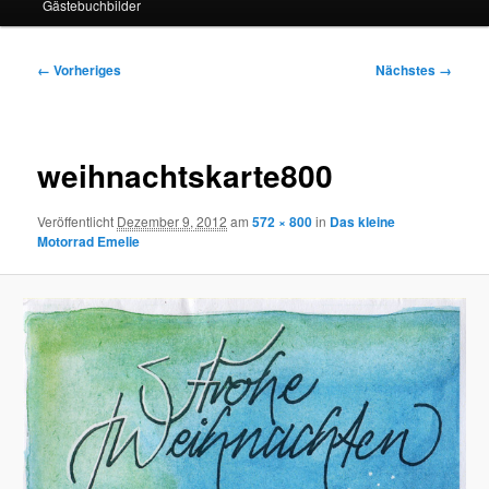
Gästebuchbilder
Bilder-
← Vorheriges
Nächstes →
Navigation
weihnachtskarte800
Veröffentlicht
Dezember 9, 2012
am
572 × 800
in
Das kleine
Motorrad Emelie