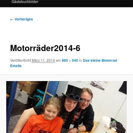
Gästebuchbilder
Bilder-
← Vorheriges
Navigation
Motorräder2014-6
Veröffentlicht
März 11, 2014
am
960 × 540
in
Das kleine Motorrad
Emelie